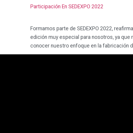
podamos
Participación En SEDEXPO 2022
mejorar la
funcionalidad
Formamos parte de SEDEXPO 2022, reafirman
y estructura
edición muy especial para nosotros, ya que m
de la web, en
conocer nuestro enfoque en la fabricación d
base a cómo
se usa la
web.
Experiencia
Para que
nuestra web
funcione lo
mejor posible
durante tu