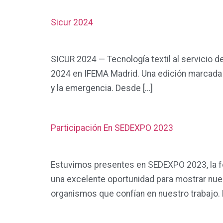
Sicur 2024
SICUR 2024 — Tecnología textil al servicio 
Necesarias
2024 en IFEMA Madrid. Una edición marcada po
Estas
y la emergencia. Desde […]
cookies no
son
opcionales.
Son
Participación En SEDEXPO 2023
necesarias
para que
funcione la
web.
Estuvimos presentes en SEDEXPO 2023, la fer
una excelente oportunidad para mostrar nue
organismos que confían en nuestro trabajo.
Estadísticas
Para que