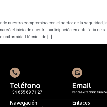
do nuestro compromiso con el sector de la seguridad, la
arcó el inicio de nuestra participación en esta feria de r
e uniformidad técnica de […]
Teléfono
Email
+34 655 69 71 27
ventas@technicalunif
Navegación
Enlaces